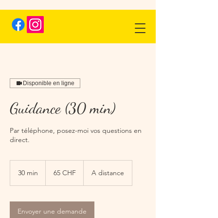
Disponible en ligne
Guidance (30 min)
Par téléphone, posez-moi vos questions en
direct.
65
francs
30 min
3
65 CHF
A distance
suisses
0
m
i
n
Envoyer une demande